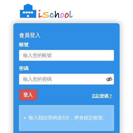
::: 跳過主導覽區塊
會員登入
帳號
密碼
忘記密碼？
輸入錯誤密碼達3次，將會鎖定帳號。