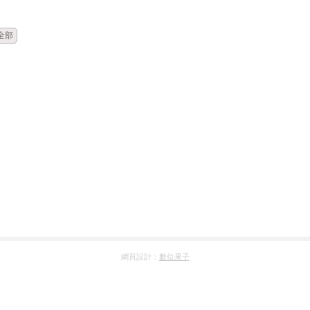
時間
類別
單位
標題
全部
網頁設計：
數位果子