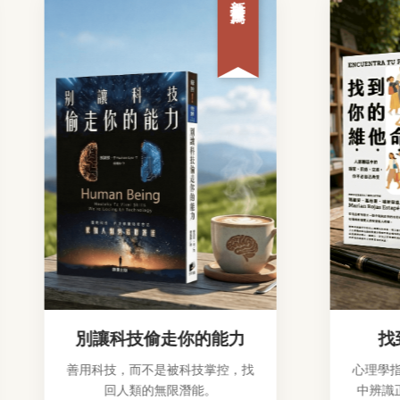
別讓科技偷走你的能力
找到你
善用科技，而不是被科技掌控，找
心理學指南，
回人類的無限潛能。
中辨識正能量