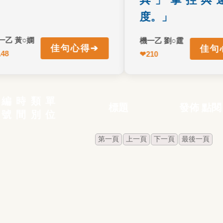
度。」
黃○嫻
機一乙 劉○霆
➔
佳句心得
佳句心得
返回正面
↩ 返回正面
機一乙 黃○嫻
❤
210
機一乙 
編
時
類
單
標題
發佈
點閱
號
間
別
位
第一頁
上一頁
下一頁
最後一頁