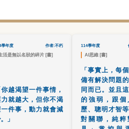
度
書籍心得
作者:不朽
114學年度
書籍
作者:
無以名狀的碎片 [書]
AI思維 [書]
望與平淡間找到平衡，適
上文的「工具」對AI的
「事實上，每個人
期盼能化為動力，過度執
下伏筆，又表達了作者對
備有解決問題的能
著卻會成為壓力。
用能力的所做的理解，也
了大部份人的思維誤
越渴望一件事情，
同而已。並且這項
就越大，但你不渴
的強弱，跟個人
件事，動力就會減
歷、聰明才智等並
」
對關聯，純粹對
具」掌控與運