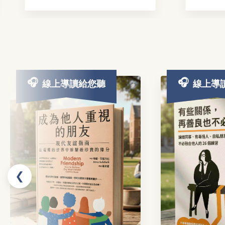
線上導讀給您聽
線上導
❮