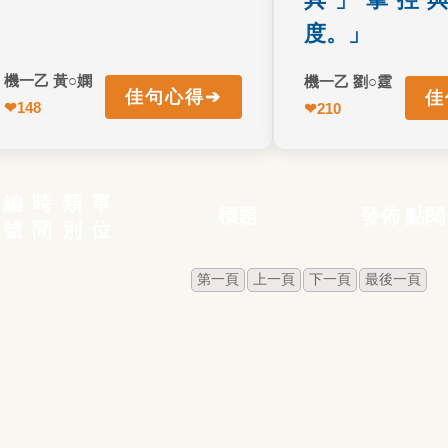
度。」
一乙 黃○嫻
機一乙 劉○霆
➔
佳句心得
佳句
↩ 返回正面
↩ 返回正面
148
機一乙 黃○嫻
❤
210
編
時
類
單
標題
發佈
點閱
號
間
別
位
第一頁
上一頁
下一頁
最後一頁