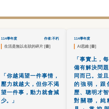
14學年度
書籍心得
作者:不朽
114學年度
生活是無以名狀的碎片 [書]
AI思維 [書]
在渴望與平淡間找到平衡，適
上文的「工具」對A
「事實上，每
度的期盼能化為動力，過度執
下伏筆，又表達了作
備有解決問題
著卻會成為壓力。
用能力的所做的理
了大部份人的
「你越渴望一件事情，
同而已。並且
壓力就越大，但你不渴
的強弱，跟個
望一件事，動力就會減
歷、聰明才智
少。」
對關聯，純粹
具」掌控與