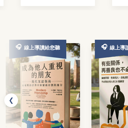
線上導讀給您聽
線上導
❮