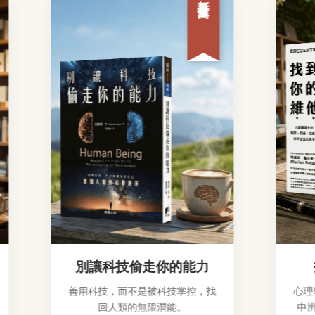
別讓科技偷走你的能力
找
善用科技，而不是被科技掌控，找
心理學
回人類的無限潛能。
中辨識