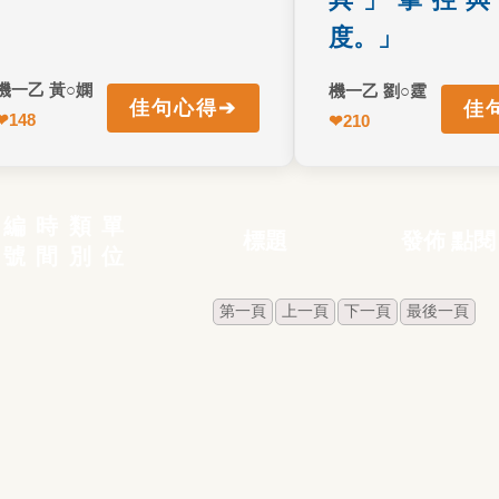
度。」
一乙 黃○嫻
機一乙 劉○霆
➔
佳句心得
佳句
↩ 返回正面
↩ 返回正面
148
機一乙 黃○嫻
❤
210
編
時
類
單
標題
發佈
點閱
號
間
別
位
第一頁
上一頁
下一頁
最後一頁