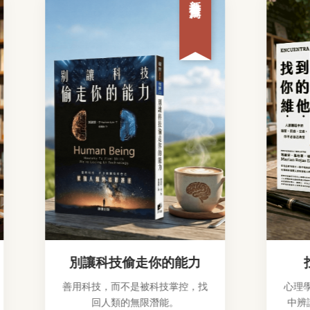
別讓科技偷走你的能力
找
善用科技，而不是被科技掌控，找
心理學
回人類的無限潛能。
中辨識