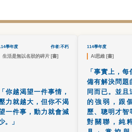
14學年度
書籍心得
作者:不朽
114學年度
生活是無以名狀的碎片 [書]
AI思維 [書]
在渴望與平淡間找到平衡，適
上文的「工具」對A
「事實上，每
度的期盼能化為動力，過度執
下伏筆，又表達了作
備有解決問題
著卻會成為壓力。
用能力的所做的理
了大部份人的
「你越渴望一件事情，
同而已。並且
壓力就越大，但你不渴
的強弱，跟個
望一件事，動力就會減
歷、聰明才智
少。」
對關聯，純粹
具」掌控與