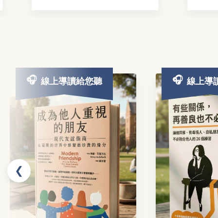
線上導讀給您聽
線上導
❮