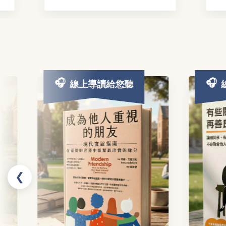
線上導讀給您聽
線上導
❮