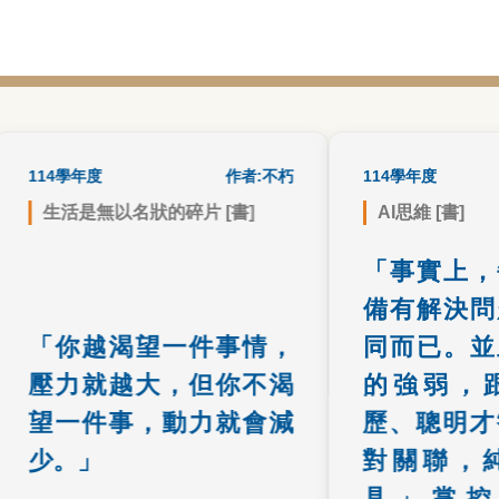
114學年度
書籍心得
作者:不朽
114學年度
生活是無以名狀的碎片 [書]
AI思維 [書]
在渴望與平淡間找到平衡，適
上文的「工具」對A
「事實上，每
度的期盼能化為動力，過度執
下伏筆，又表達了作
備有解決問題
著卻會成為壓力。
用能力的所做的理
了大部份人的
「你越渴望一件事情，
同而已。並且
壓力就越大，但你不渴
的強弱，跟
望一件事，動力就會減
歷、聰明才智
少。」
對關聯，純
具」掌控與