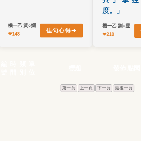
度。」
機一乙 黃○嫻
機一乙 劉○霆
➔
佳句心得
佳
↩ 返回正面
↩ 返回正面
❤
148
機一乙 黃○嫻
❤
210
編
時
類
單
標題
發佈
點閱
號
間
別
位
第一頁
上一頁
下一頁
最後一頁