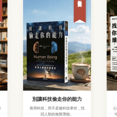
別讓科技偷走你的能力
善用科技，而不是被科技掌控，找
心理學
回人類的無限潛能。
中辨識