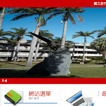
國立新
⏸
◀