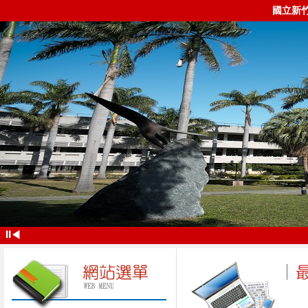
國立新
⏸
◀