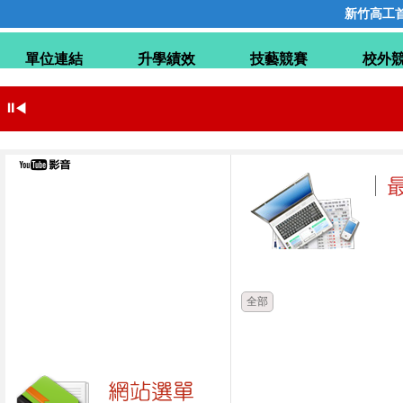
新竹高工
單位連結
升學績效
技藝競賽
校外
⏸
◀
時間
類別
全部