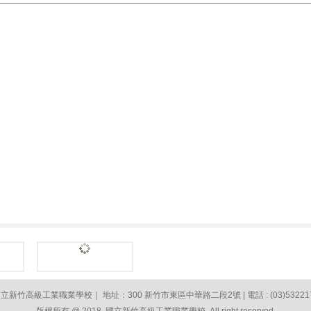
立新竹高級工業職業學校｜ 地址：300 新竹市東區中華路二段2號 | 電話 : (03)53221