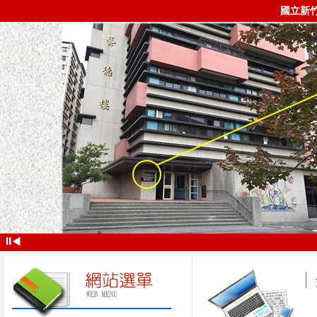
國立新
⏸
◀