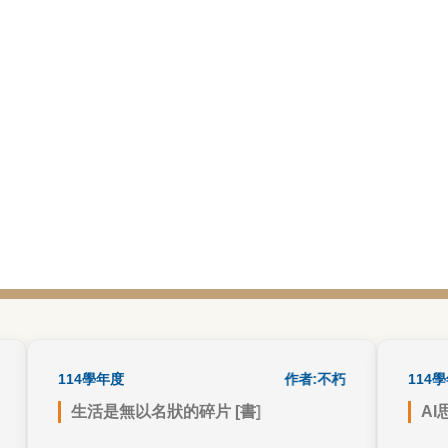
114學年度
書籍心得
作者:不朽
114學年度
生活是無以名狀的碎片 [書]
AI思維 
在渴望與平淡間找到平衡，適度的期
上文