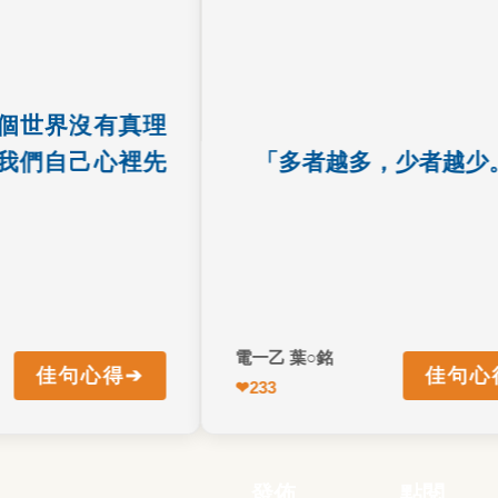
世上真有這種東
的人，得到的就越少，這就是貧
，是否因為自己
距的原因
才會覺得沒有真
理和正義。
世界沒有真理
們自己心裡先
「多者越多，少者越少。
電一乙 葉○銘
➔
佳句心得
佳句心得
↩ 返回正面
❤
233
電一甲 廖○浩
電一乙 葉
發佈
點閱