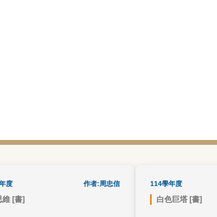
書籍心得
作者:周忠信
114學年度
[書]
白色巨塔 [書]
的「工具」對AI的運用寫下伏
在看到這句話的那一