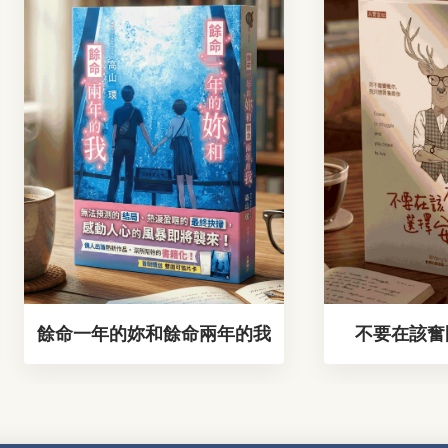
餘命一年的妳和餘命兩年的我
不要在該奮