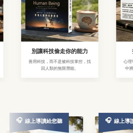
別讓科技偷走你的能力
找到
善用科技，而不是被科技掌控，找
心理學指南
回人類的無限潛能。
中辨識正能
線上導讀給您聽
線上導