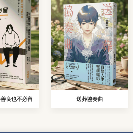
再善良也不必留
送葬協奏曲