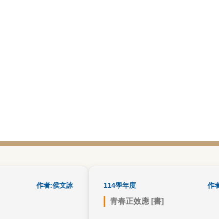
書籍心得
作者:侯文詠
114學年度
書籍心
作者:蔡
青春正效應 [書]
瞬間，我覺得可
越努力的人，得到的就越多，不