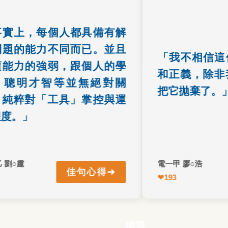
表達了作者對AI運用能力的所
笑的，真理和正義?
解，也解釋了大部份人的思維
西?但後來開始反思
上，每個人都具備有解
誤區。
已經拋棄它們，所以
的能力不同而已。並且
「我不相信這個
力的強弱，跟個人的學
和正義，除非我
聰明才智等並無絕對關
把它拋棄了。」
粹對「工具」掌控與運
。」
○霆
電一甲 廖○浩
➔
佳句心得
回正面
↩ 返回正面
❤
193
機一乙 劉○霆
標題