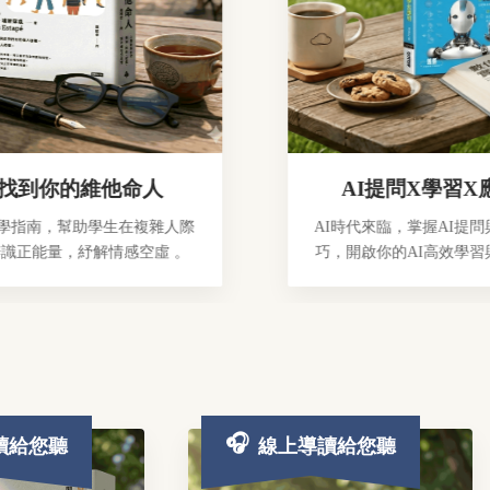
你的維他命人
AI提問X學習X應用
，幫助學生在複雜人際
AI時代來臨，掌握AI提問與應用
量，紓解情感空虛 。
巧，開啟你的AI高效學習與工作
旅！
讀給您聽
線上導讀給您聽