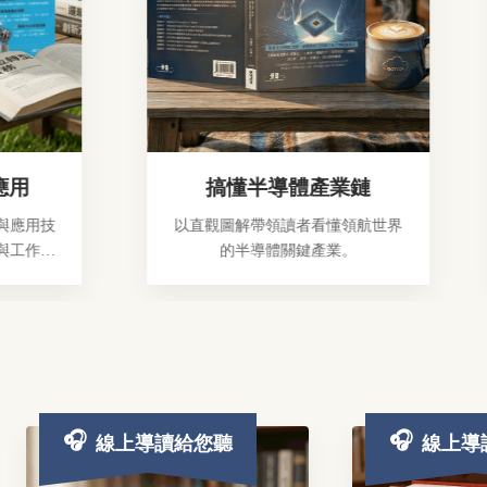
搞懂半導體產業鏈
技
以直觀圖解帶領讀者看懂領航世界
之
的半導體關鍵產業。
線上導讀給您聽
線上導