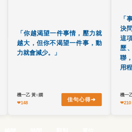
盼能化為動力，過度執著卻會成為壓
筆，又
力。
做的理
「事實
決問題
「你越渴望一件事情，壓力就
這項能
越大，但你不渴望一件事，動
歷、
力就會減少。」
聯，純
用程度
機一乙 黃○嫻
機一乙 劉
➔
佳句心得
↩ 返回正面
↩ 返
❤
148
❤
210
機一乙 黃○嫻
編號
時間
類別
單位